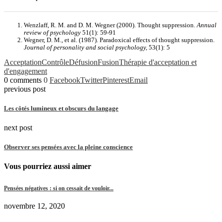
Wenzlaff, R. M. and D. M. Wegner (2000). Thought suppression.
Annual
review of psychology
51(1): 59-91
Wegner, D. M., et al. (1987). Paradoxical effects of thought suppression.
Journal of personality and social psychology,
53(1): 5
Acceptation
Contrôle
Défusion
Fusion
Thérapie d'acceptation et
d'engagement
0 comments
0
Facebook
Twitter
Pinterest
Email
previous post
Les côtés lumineux et obscurs du langage
next post
Observer ses pensées avec la pleine conscience
Vous pourriez aussi aimer
Pensées négatives : si on cessait de vouloir...
novembre 12, 2020