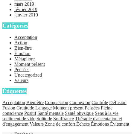
mars 2019
février 2019
janvier 2019
Catégories
Acceptation
Action
Bien-être
Émotion
Métaphore
Moment présent
Pensées
Uncategorized
Valeurs
Étiquettes
Acceptation
Bien-être
Compassion
Connexion
Contrôle
Défusion
Fusion
Gratitude
Langage
Moment présent
Pensées
Pleine
conscience
Positif
Santé mentale
Santé physique
Sens à la vie
sentiment de vide
Solitude
Souffrance
Thérapie d'acceptation et
d'engagement
Valeurs
Zone de confort
Échecs
Émotions
Évitement