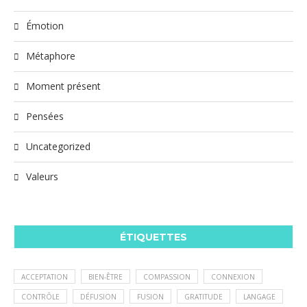
Émotion
Métaphore
Moment présent
Pensées
Uncategorized
Valeurs
ÉTIQUETTES
ACCEPTATION
BIEN-ÊTRE
COMPASSION
CONNEXION
CONTRÔLE
DÉFUSION
FUSION
GRATITUDE
LANGAGE