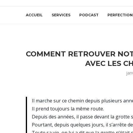
ACCUEIL
SERVICES
PODCAST
PERFECTION
COMMENT RETROUVER NOTR
AVEC LES C
jan
Il marche sur ce chemin depuis plusieurs ann
Il prend toujours la même route.
Depuis des années, il passe devant la grotte
Pourtant, depuis quelques jours, il s’arrête de
Toute sa vie, on lui a dit que la grotte n’étai