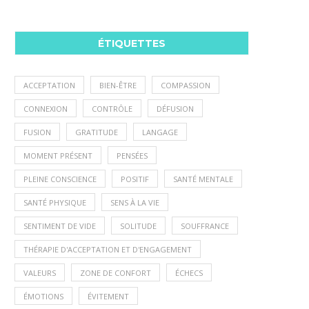
ÉTIQUETTES
ACCEPTATION
BIEN-ÊTRE
COMPASSION
CONNEXION
CONTRÔLE
DÉFUSION
FUSION
GRATITUDE
LANGAGE
MOMENT PRÉSENT
PENSÉES
PLEINE CONSCIENCE
POSITIF
SANTÉ MENTALE
SANTÉ PHYSIQUE
SENS À LA VIE
SENTIMENT DE VIDE
SOLITUDE
SOUFFRANCE
THÉRAPIE D'ACCEPTATION ET D'ENGAGEMENT
VALEURS
ZONE DE CONFORT
ÉCHECS
ÉMOTIONS
ÉVITEMENT