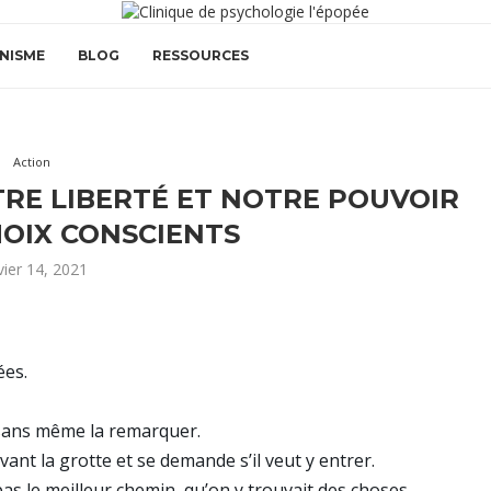
NISME
BLOG
RESSOURCES
Action
E LIBERTÉ ET NOTRE POUVOIR
HOIX CONSCIENTS
vier 14, 2021
ées.
 sans même la remarquer.
vant la grotte et se demande s’il veut y entrer.
t pas le meilleur chemin, qu’on y trouvait des choses