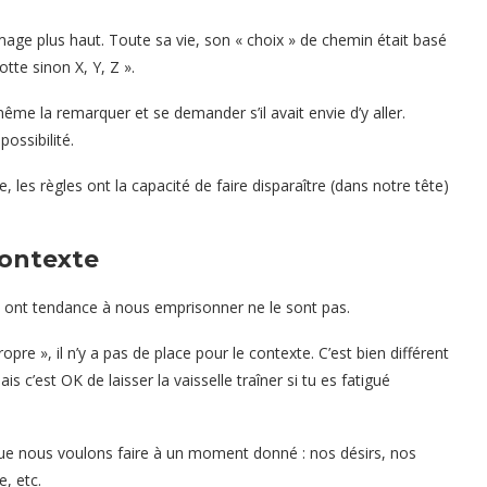
mage plus haut. Toute sa vie, son « choix » de chemin était basé
otte sinon X, Y, Z ».
même la remarquer et se demander s’il avait envie d’y aller.
possibilité.
ge
, les règles ont la capacité de faire disparaître (dans notre tête)
contexte
i ont tendance à nous emprisonner ne le sont pas.
pre », il n’y a pas de place pour le contexte. C’est bien différent
s c’est OK de laisser la vaisselle traîner si tu es fatigué
que nous voulons faire à un moment donné : nos désirs, nos
e, etc.